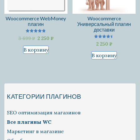
Woocommerce WebMoney
Woocommerce
плагин
Универсальный плагин
доставки
Оценка
Первоначальная
Текущая
3 699
2 250
P
P
4.83
Оценка
2 250
P
из 5
цена
цена:
УБ.
УБ.
4.50
В корзину
из 5
составляла
2
УБ.
В корзину
3
250 pуб..
699 pуб..
КАТЕГОРИИ ПЛАГИНОВ
SEO оптимизация магазинов
Все плагины WС
Маркетинг в магазине