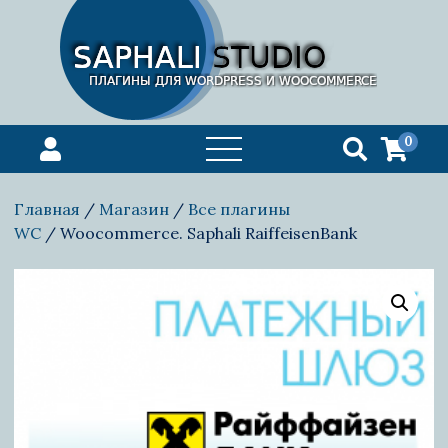
0
открыть
меню
Главная
/
Магазин
/
Все плагины
WС
/ Woocommerce. Saphali RaiffeisenBank