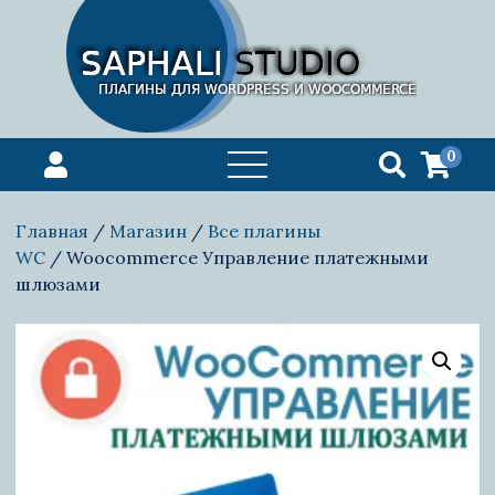
0
открыть
меню
Главная
/
Магазин
/
Все плагины
WС
/ Woocommerce Управление платежными
шлюзами