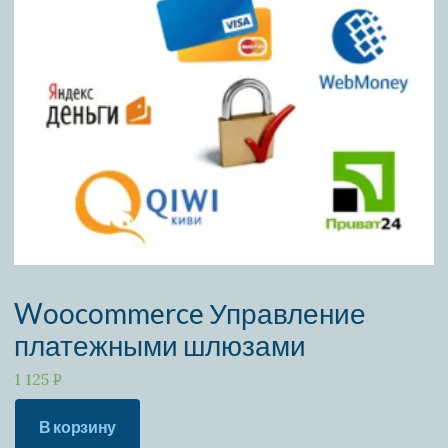
Woocommerce Управление
платежными шлюзами
1 125
P
УБ.
Количество
В корзину
товара