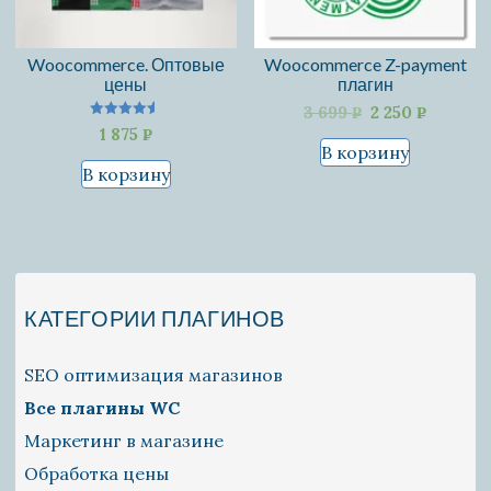
Woocommerce. Оптовые
Woocommerce Z-payment
цены
плагин
Первоначаль
Текущ
3 699
2 250
P
P
Оценка
1 875
цена
цена:
P
УБ.
УБ.
4.50
В корзину
из 5
составляла
2
УБ.
В корзину
3
250 pуб.
699 pуб..
КАТЕГОРИИ ПЛАГИНОВ
SEO оптимизация магазинов
Все плагины WС
Маркетинг в магазине
Обработка цены