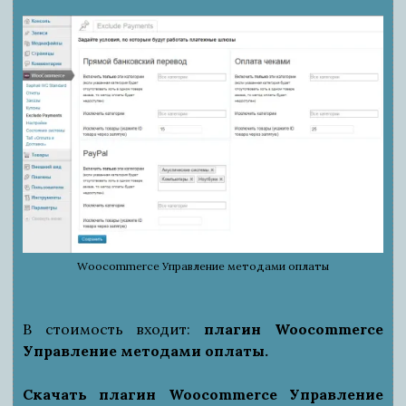
Woocommerce Управление методами оплаты
В стоимость входит:
плагин Woocommerce
Управление методами оплаты.
Скачать плагин Woocommerce Управление