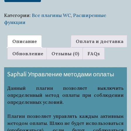
Woocommerce
Управление
Категории:
Все плагины WС
,
Расширенные
платежными
функции
шлюзами
Описание
Оплата и доставка
Обновление
Отзывы (0)
FAQs
Saphali Управление методами оплаты
Данный плагин позволяет выключить
определенный метод оплаты при соблюдении
определенных условий.
Плагин позволяет управлять каждым активным
методом оплаты. Шлюз не будет использоваться
(отображаться), если будут соблюдаться