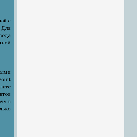
il с
 Для
вода
дней
ными
oint
лате
нтов
чу в
олько