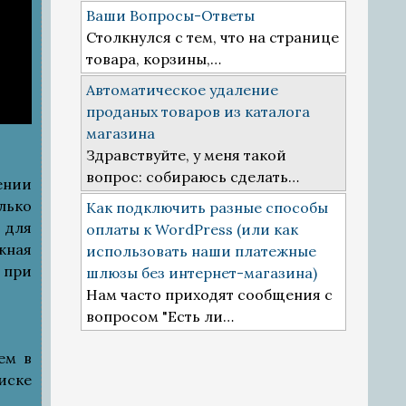
Ваши Вопросы-Ответы
Столкнулся с тем, что на странице
товара, корзины,…
Автоматическое удаление
проданых товаров из каталога
магазина
Здравствуйте, у меня такой
вопрос: собираюсь сделать…
ении
лько
Как подключить разные способы
 для
оплаты к WordPress (или как
жная
использовать наши платежные
 при
шлюзы без интернет-магазина)
Нам часто приходят сообщения с
вопросом "Есть ли…
ем в
иске