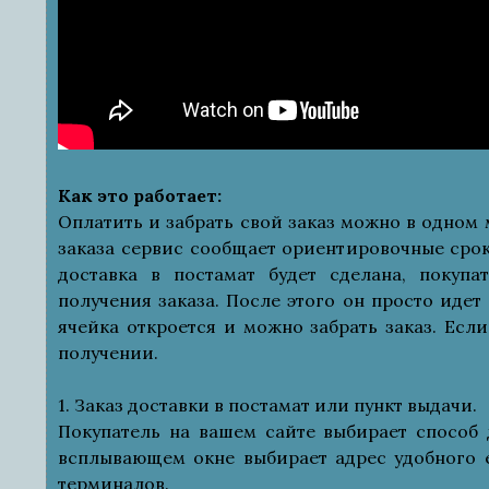
Как это работает:
Оплатить и забрать свой заказ можно в одном 
заказа сервис сообщает ориентировочные срок
доставка в постамат будет сделана, покуп
получения заказа. После этого он просто идет
ячейка откроется и можно забрать заказ. Если
получении.
1. Заказ доставки в постамат или пункт выдачи.
Покупатель на вашем сайте выбирает способ д
всплывающем окне выбирает адрес удобного е
терминалов.