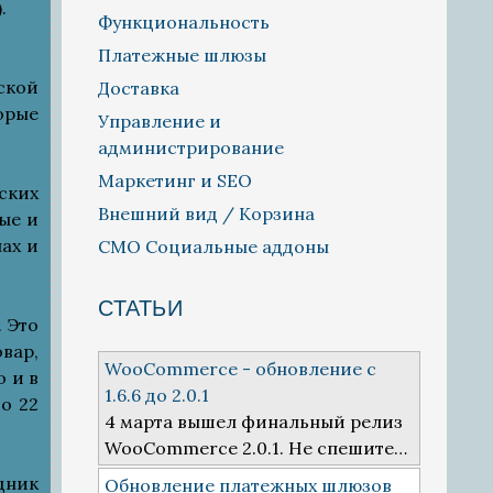
.
Функциональность
Платежные шлюзы
ской
Доставка
орые
Управление и
администрирование
Маркетинг и SEO
ских
Внешний вид / Корзина
ые и
ах и
СМО Социальные аддоны
СТАТЬИ
. Это
вар,
WooCommerce - обновление с
 и в
1.6.6 до 2.0.1
о 22
4 марта вышел финальный релиз
WooCommerce 2.0.1. Не спешите…
дник
Обновление платежных шлюзов