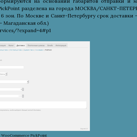
ормируются на основании габаритов отправки и м
 PickPoint разделена на города МОСКВА/САНКТ-ПЕТЕР
 6 зон. По Москве и Санкт-Петербургу срок доставки —
 — Магаданская обл.)
ervices/?expand=4#p1
 WooCommerce PickPoint