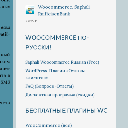
УБ.
ьных
Woocommerce. Saphali
RaiffeisenBank
2 625
P
 ваш
УБ.
mail-
WOOCOMMERCE ПО-
РУССКИ!
нный
таком
Saphali Woocommerce Russian (Free)
дает
WordPress. Плагин «Отзывы
та в
клиентов»
 SMS
FAQ (Вопросы-Ответы)
Дисконтная программа (скидки)
чета
БЕСПЛАТНЫЕ ПЛАГИНЫ WC
WooCommerce (все)