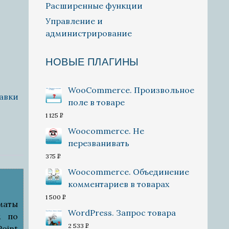
Расширенные функции
Управление и
администрирование
НОВЫЕ ПЛАГИНЫ
WooCommerce. Произвольное
авки
поле в товаре
1 125
P
УБ.
Woocommerce. Не
перезванивать
375
P
УБ.
Woocommerce. Объединение
комментариев в товарах
1 500
P
маты
УБ.
WordPress. Запрос товара
м по
2 533
P
oint