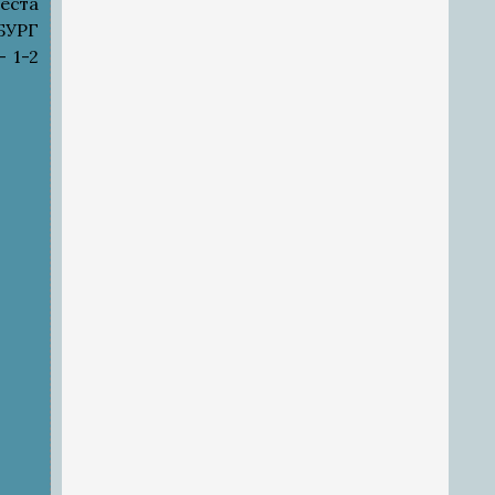
еста
БУРГ
 1-2