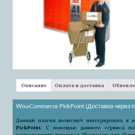
Описание
Оплата и доставка
Обновле
WooCommerce PickPoint (Доставка через п
Данный плагин позволяет интегрировать в в
PickPoint
. С помощью данного сервиса по
расположению терминал (Постамат) или Пункт 